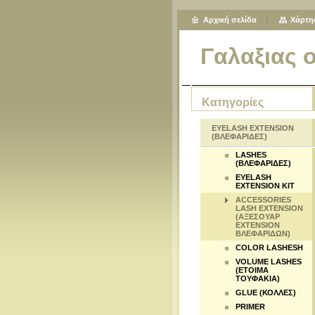
Αρχική σελίδα
Χάρτη
Γαλαξιας 
Κατηγορίες
EYELASH EXTENSION
(ΒΛΕΦΑΡΙΔΕΣ)
LASHES
(ΒΛΕΦΑΡΙΔΕΣ)
EYELASH
EXTENSION KIT
ACCESSORIES
LASH EXTENSION
(ΑΞΕΣΟΥΑΡ
EXTENSION
ΒΛΕΦΑΡΙΔΩΝ)
COLOR LASHESH
VOLUME LASHES
(ΕΤΟΙΜΑ
ΤΟΥΦΑΚΙΑ)
GLUE (ΚΟΛΛΕΣ)
PRIMER