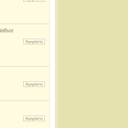
αριδων