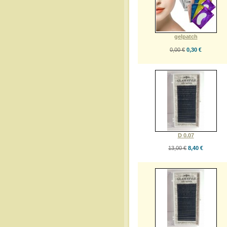
gelpatch
0,00 €
0,30 €
D 0.07
13,00 €
8,40 €