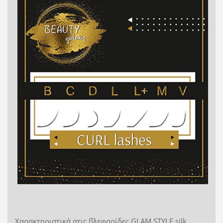
Χαρακτηριστικά στις βλεφαρίδες GLAM STYLE silk