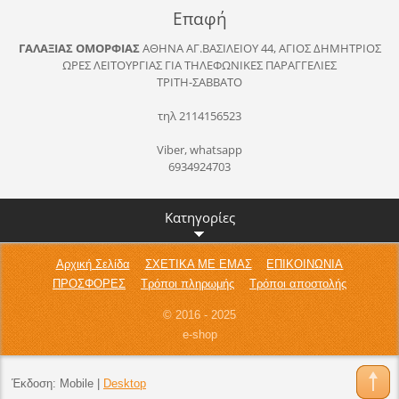
Επαφή
ΓΑΛΑΞΙΑΣ ΟΜΟΡΦΙΑΣ
ΑΘΗΝΑ
ΑΓ.ΒΑΣΙΛΕΙΟΥ 44, ΑΓΙΟΣ ΔΗΜΗΤΡΙΟΣ
ΩΡΕΣ ΛΕΙΤΟΥΡΓΙΑΣ ΓΙΑ ΤΗΛΕΦΩΝΙΚΕΣ ΠΑΡΑΓΓΕΛΙΕΣ
ΤΡΙΤΗ-ΣΑΒΒΑΤΟ
τηλ 2114156523
Viber, whatsapp
6934924703
Κατηγορίες
Αρχική Σελίδα
ΣΧΕΤΙΚΑ ΜΕ ΕΜΑΣ
ΕΠΙΚΟΙΝΩΝΙΑ
ΠΡΟΣΦΟΡΕΣ
Τρόποι πληρωμής
Τρόποι αποστολής
© 2016 - 2025
e-shop
Έκδοση:
Mobile
|
Desktop