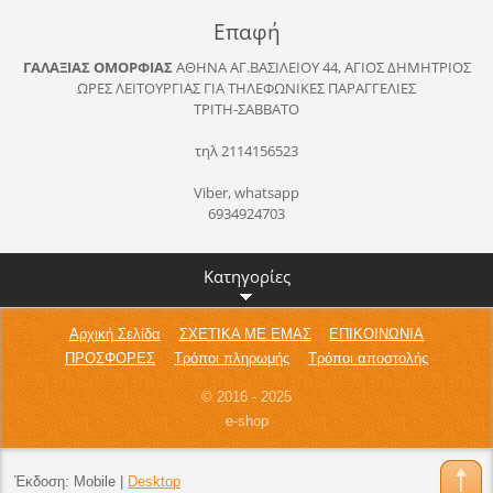
Επαφή
ΓΑΛΑΞΙΑΣ ΟΜΟΡΦΙΑΣ
ΑΘΗΝΑ
ΑΓ.ΒΑΣΙΛΕΙΟΥ 44, ΑΓΙΟΣ ΔΗΜΗΤΡΙΟΣ
ΩΡΕΣ ΛΕΙΤΟΥΡΓΙΑΣ ΓΙΑ ΤΗΛΕΦΩΝΙΚΕΣ ΠΑΡΑΓΓΕΛΙΕΣ
ΤΡΙΤΗ-ΣΑΒΒΑΤΟ
τηλ 2114156523
Viber, whatsapp
6934924703
Κατηγορίες
Αρχική Σελίδα
ΣΧΕΤΙΚΑ ΜΕ ΕΜΑΣ
ΕΠΙΚΟΙΝΩΝΙΑ
ΠΡΟΣΦΟΡΕΣ
Τρόποι πληρωμής
Τρόποι αποστολής
© 2016 - 2025
e-shop
Έκδοση:
Mobile
|
Desktop