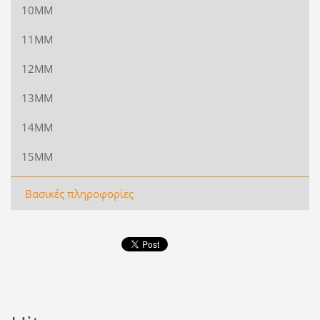
10ΜΜ
11ΜΜ
12ΜΜ
13ΜΜ
14ΜΜ
15ΜΜ
Βασικές πληροφορίες