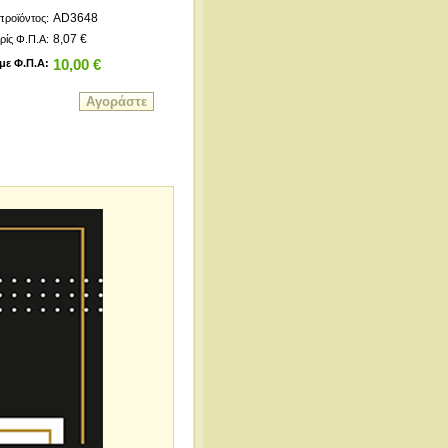
AD3648
προϊόντος:
8,07 €
ρίς Φ.Π.Α:
με Φ.Π.Α:
10,00 €