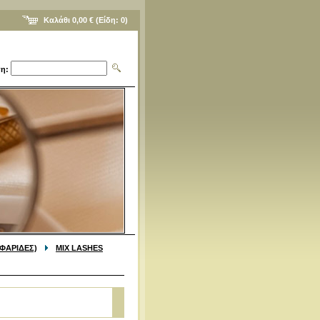
Καλάθι
0,00 €
(Είδη:
0
)
η:
ΦΑΡΙΔΕΣ)
MIX LASHES