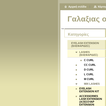
Αρχική σελίδα
Χάρτη
Γαλαξιας 
Κατηγορίες
EYELASH EXTENSION
(ΒΛΕΦΑΡΙΔΕΣ)
LASHES
(ΒΛΕΦΑΡΙΔΕΣ)
C CURL
CC CURL
D CURL
L CURL
M CURL
MIX LASHES
EYELASH
EXTENSION KIT
ACCESSORIES
LASH EXTENSION
(ΑΞΕΣΟΥΑΡ
EXTENSION