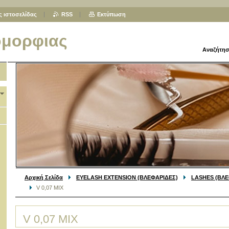
ς ιστοσελίδας
RSS
Εκτύπωση
ομορφιας
Αναζήτησ
Αρχική Σελίδα
EYELASH EXTENSION (ΒΛΕΦΑΡΙΔΕΣ)
LASHES (ΒΛΕ
V 0,07 MIX
V 0,07 MIX