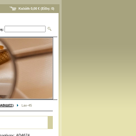
Καλάθι
0,00 €
(Είδη:
0
)
η:
ΑΒΙΔΕΣ)
Lav-45
AD4674
προϊόντος: