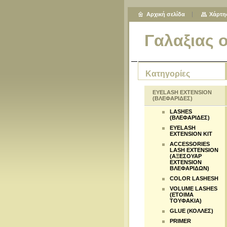
Αρχική σελίδα
Χάρτη
Γαλαξιας 
Κατηγορίες
EYELASH EXTENSION
(ΒΛΕΦΑΡΙΔΕΣ)
LASHES
(ΒΛΕΦΑΡΙΔΕΣ)
EYELASH
EXTENSION KIT
ACCESSORIES
LASH EXTENSION
(ΑΞΕΣΟΥΑΡ
EXTENSION
ΒΛΕΦΑΡΙΔΩΝ)
COLOR LASHESH
VOLUME LASHES
(ΕΤΟΙΜΑ
ΤΟΥΦΑΚΙΑ)
GLUE (ΚΟΛΛΕΣ)
PRIMER