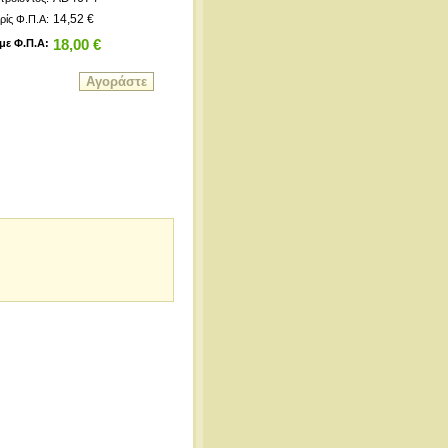
14,52 €
ρίς Φ.Π.Α:
με Φ.Π.Α:
18,00 €