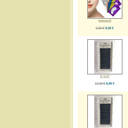
gelpatch
0,00 €
0,30 €
D 0.07
13,00 €
8,40 €