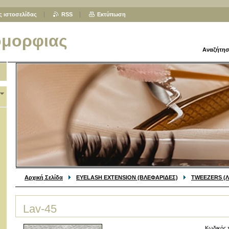
ς ιστοσελίδας
RSS
Εκτύπωση
ομορφιας
Αναζήτησ
Αρχική Σελίδα
EYELASH EXTENSION (ΒΛΕΦΑΡΙΔΕΣ)
TWEEZERS (Λ
Lav-45
Κωδικός 