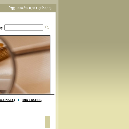
Καλάθι
0,00 €
(Είδη:
0
)
η:
ΦΑΡΙΔΕΣ)
MIX LASHES