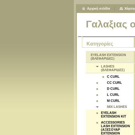
Αρχική σελίδα
Χάρτη
Γαλαξιας 
Κατηγορίες
EYELASH EXTENSION
(ΒΛΕΦΑΡΙΔΕΣ)
LASHES
(ΒΛΕΦΑΡΙΔΕΣ)
C CURL
CC CURL
D CURL
L CURL
M CURL
MIX LASHES
EYELASH
EXTENSION KIT
ACCESSORIES
LASH EXTENSION
(ΑΞΕΣΟΥΑΡ
EXTENSION