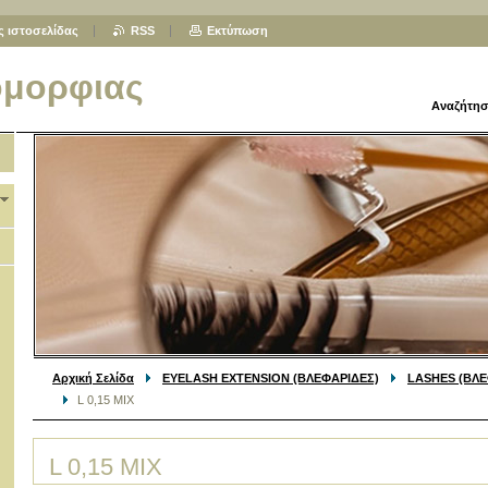
ς ιστοσελίδας
RSS
Εκτύπωση
ομορφιας
Αναζήτησ
Αρχική Σελίδα
EYELASH EXTENSION (ΒΛΕΦΑΡΙΔΕΣ)
LASHES (ΒΛΕ
L 0,15 MIX
L 0,15 MIX