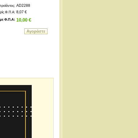
AD2288
προϊόντος:
8,07 €
ρίς Φ.Π.Α:
με Φ.Π.Α:
10,00 €