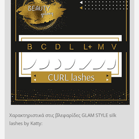
Χαρακτηριστικά στις βλεφαρίδες GLAM STYLE silk
lashes by Katty: